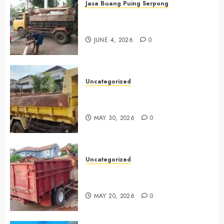
Jasa Buang Puing Serpong
Jasa Buang Puing Termurah Di
Serpong 0882006381285
JUNE 4, 2026
0
Uncategorized
Jasa Buang Puing Termurah Di
Bintaro 085225619634
MAY 30, 2026
0
Uncategorized
Jasa Buang Puing Termurah Di
Cikarang 0882006381285
MAY 20, 2026
0