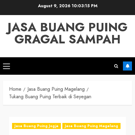
Skip
August 9, 2026
10:03:16 PM
to
content
JASA BUANG PUING
GRAGAL SAMPAH
Primary
Menu
Home
Jasa Buang Puing Magelang
Tukang Buang Puing Terbaik di Seyegan
Jasa Buang Puing Jogja
Jasa Buang Puing Magelang