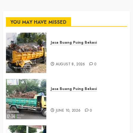
YOU MAY HAVE MISSED
Jasa Buang Puing Bekasi
Jasa Buang Puing Termurah Di
Bekasi 0882006381285
AUGUST 8, 2026
0
Jasa Buang Puing Bekasi
Jasa Buang Puing Termurah Di
Bekasi 085225619634
JUNE 10, 2026
0