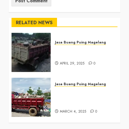
RELATED NEWS
Jasa Buang Puing Magelang
Jasa Buang Puing di
Magelang 081390382638
APRIL 29, 2025
0
Jasa Buang Puing Magelang
Tukang Buang Sampah
Magelang Tengah
081390382638
MARCH 4, 2025
0