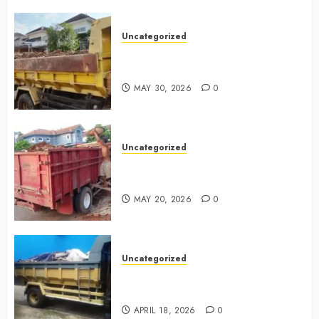
Uncategorized
Jasa Buang Puing Termurah Di
Bintaro 085225619634
MAY 30, 2026
0
Uncategorized
Jasa Buang Puing Termurah Di
Cikarang 0882006381285
MAY 20, 2026
0
Uncategorized
Jasa Buang Puing Termurah Di
Surabaya 0882006381285
APRIL 18, 2026
0