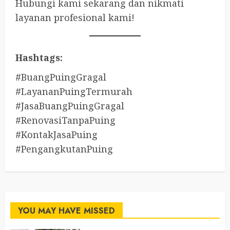
Hubungi kami sekarang dan nikmati
layanan profesional kami!
Hashtags:
#BuangPuingGragal
#LayananPuingTermurah
#JasaBuangPuingGragal
#RenovasiTanpaPuing
#KontakJasaPuing
#PengangkutanPuing
YOU MAY HAVE MISSED