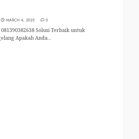
elang Tengah 081390382638
MARCH 4, 2025
0
081390382638 Solusi Terbaik untuk
elang Apakah Anda...