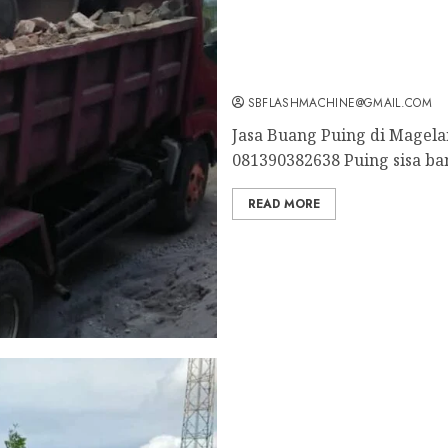
Jasa Buang Puing di Mage
SBFLASHMACHINE@GMAIL.COM
Jasa Buang Puing di Magela
081390382638 Puing sisa ba
READ MORE