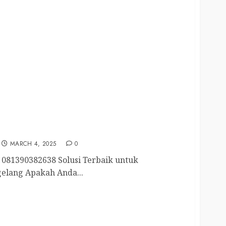
elang Utara 081390382638
MARCH 4, 2025
0
081390382638 Solusi Terbaik untuk
elang Apakah Anda...