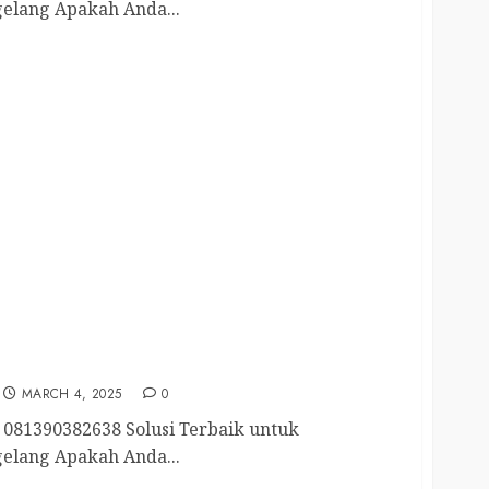
elang Apakah Anda...
elang Kota 081390382638
MARCH 4, 2025
0
081390382638 Solusi Terbaik untuk
elang Apakah Anda...