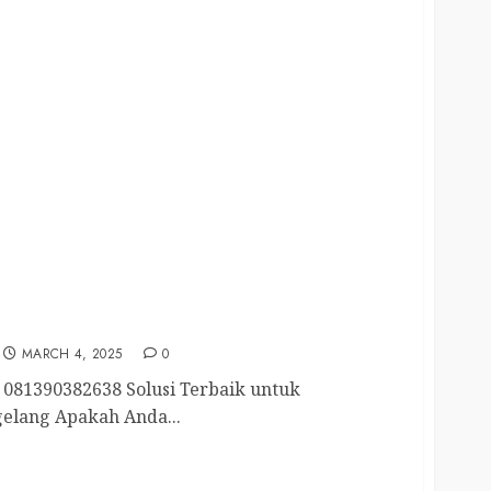
ang Selatan 081390382638
MARCH 4, 2025
0
081390382638 Solusi Terbaik untuk
elang Apakah Anda...