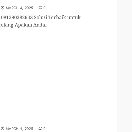
g Selatan 081390382638
MARCH 4, 2025
0
081390382638 Solusi Terbaik untuk
elang Apakah Anda...
lang Kota 081390382638
MARCH 4, 2025
0