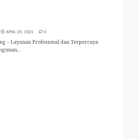
lang 081390382638
APRIL 29, 2025
0
ng – Layanan Profesional dan Terpercaya
ngunan...