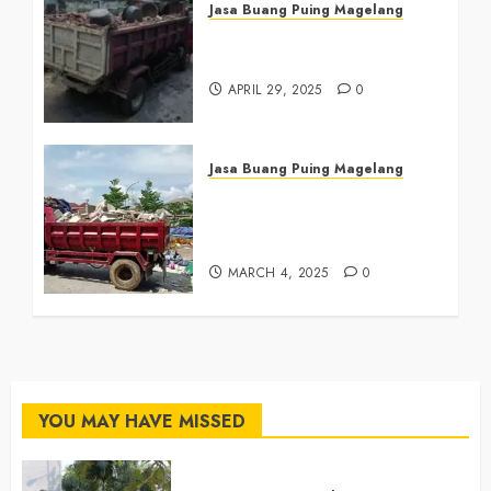
Jasa Buang Puing Magelang
Jasa Buang Puing di
Magelang 081390382638
APRIL 29, 2025
0
Jasa Buang Puing Magelang
Tukang Buang Sampah
Magelang Tengah
081390382638
MARCH 4, 2025
0
YOU MAY HAVE MISSED