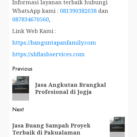
Informasi layanan terbaik hubungi
WhatsApp kami :
081390382638
dan
087834670560
,
Link Web Kami :
https://banguntapanfamily.com
https://sbflashservices.com
Post
Previous
navigation
Previous
Jasa Angkutan Brangkal
post:
Profesional di Jogja
Next
Next
Jasa Buang Sampah Proyek
post:
Terbaik di Pakualaman