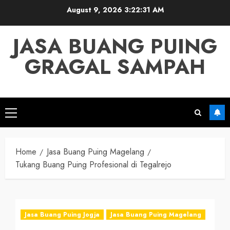
Skip
August 9, 2026
3:22:32 AM
to
content
JASA BUANG PUING
GRAGAL SAMPAH
Primary
Menu
Home
Jasa Buang Puing Magelang
Tukang Buang Puing Profesional di Tegalrejo
Jasa Buang Puing Jogja
Jasa Buang Puing Magelang