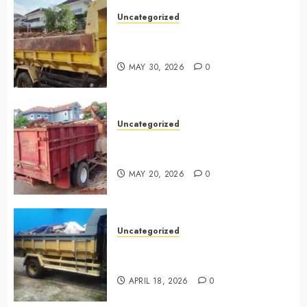
Uncategorized
Jasa Buang Puing Termurah Di
Bintaro 085225619634
MAY 30, 2026
0
Uncategorized
Jasa Buang Puing Termurah Di
Cikarang 0882006381285
MAY 20, 2026
0
Uncategorized
Jasa Buang Puing Termurah Di
Surabaya 0882006381285
APRIL 18, 2026
0