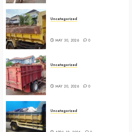
Uncategorized
Jasa Buang Puing Termurah Di
Bintaro 085225619634
MAY 30, 2026
0
Uncategorized
Jasa Buang Puing Termurah Di
Cikarang 0882006381285
MAY 20, 2026
0
Uncategorized
Jasa Buang Puing Termurah Di
Surabaya 0882006381285