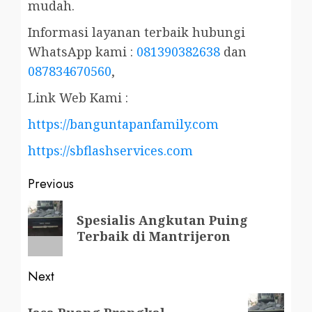
mudah.
Informasi layanan terbaik hubungi
WhatsApp kami :
081390382638
dan
087834670560
,
Link Web Kami :
https://banguntapanfamily.com
https://sbflashservices.com
Post
Previous
navigation
Previous
Spesialis Angkutan Puing
post:
Terbaik di Mantrijeron
Next
Next