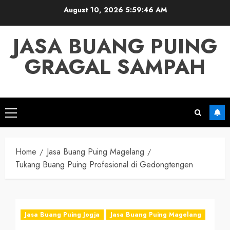
Skip
August 10, 2026
5:59:47 AM
to
content
JASA BUANG PUING
GRAGAL SAMPAH
Primary
Menu
Home
Jasa Buang Puing Magelang
Tukang Buang Puing Profesional di Gedongtengen
Jasa Buang Puing Jogja
Jasa Buang Puing Magelang