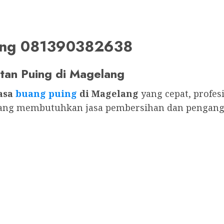
lang 081390382638
tan Puing di Magelang
asa
buang puing
di Magelang
yang cepat, profes
yang membutuhkan jasa pembersihan dan pengangk