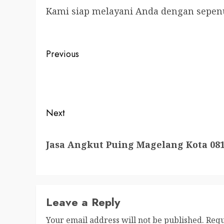
Kami siap melayani Anda dengan sepen
Post
Previous
navigation
Previous
post:
Next
Next
Jasa Angkut Puing Magelang Kota 08
post:
Leave a Reply
Your email address will not be published.
Requ