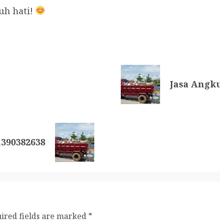
uh hati!
Jasa Angku
1390382638
ired fields are marked
*