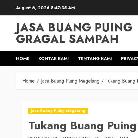
Skip
August 6, 2026
8:47:36 AM
to
content
JASA BUANG PUING
GRAGAL SAMPAH
HOME
KONTAK KAMI
TENTANG KAMI
PRIVAC
Home
Jasa Buang Puing Magelang
Tukang Buang 
Jasa Buang Puing Magelang
Tukang Buang Puin