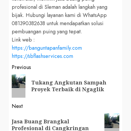
profesional di Sleman adalah langkah yang
bijak. Hubungi layanan kami di WhatsApp
081390382638 untuk mendapatkan solusi
pembuangan puing yang tepat.
Link web :
https://banguntapanfamily.com
https://sbflashservices.com
Post
Previous
navigation
Previous
Tukang Angkutan Sampah
post:
Proyek Terbaik di Ngaglik
Next
Next
Jasa Buang Brangkal
post:
Profesional di Cangkringan