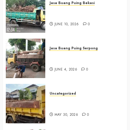
Jasa Buang Puing Bekasi
Jasa Buang Puing Termurah Di
Bekasi 085225619634
JUNE 10, 2026
0
Jasa Buang Puing Serpong
Jasa Buang Puing Termurah Di
Serpong 0882006381285
JUNE 4, 2026
0
Uncategorized
Jasa Buang Puing Termurah Di
Bintaro 085225619634
MAY 30, 2026
0