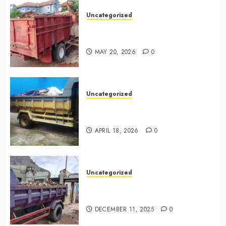
Uncategorized
Jasa Buang Puing Termurah Di
Cikarang 0882006381285
MAY 20, 2026
0
Uncategorized
Jasa Buang Puing Termurah Di
Surabaya 0882006381285
APRIL 18, 2026
0
Uncategorized
Jasa Buang Puing Termurah Di
Jogja
DECEMBER 11, 2025
0