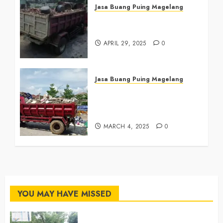
Jasa Buang Puing Magelang
Jasa Buang Puing di
Magelang 081390382638
APRIL 29, 2025
0
Jasa Buang Puing Magelang
Tukang Buang Sampah
Magelang Tengah
081390382638
MARCH 4, 2025
0
YOU MAY HAVE MISSED