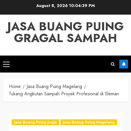
Skip
August 8, 2026
10:04:40 PM
to
content
JASA BUANG PUING
GRAGAL SAMPAH
Primary
Menu
Home
Jasa Buang Puing Magelang
Tukang Angkutan Sampah Proyek Profesional di Sleman
Jasa Buang Puing Jogja
Jasa Buang Puing Magelang