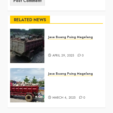
RELATED NEWS
Jasa Buang Puing Magelang
Jasa Buang Puing di
Magelang 081390382638
APRIL 29, 2025
0
Jasa Buang Puing Magelang
Tukang Buang Sampah
Magelang Tengah
081390382638
MARCH 4, 2025
0