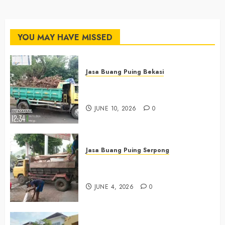
YOU MAY HAVE MISSED
Jasa Buang Puing Bekasi
Jasa Buang Puing Termurah Di
Bekasi 085225619634
JUNE 10, 2026
0
Jasa Buang Puing Serpong
Jasa Buang Puing Termurah Di
Serpong 0882006381285
JUNE 4, 2026
0