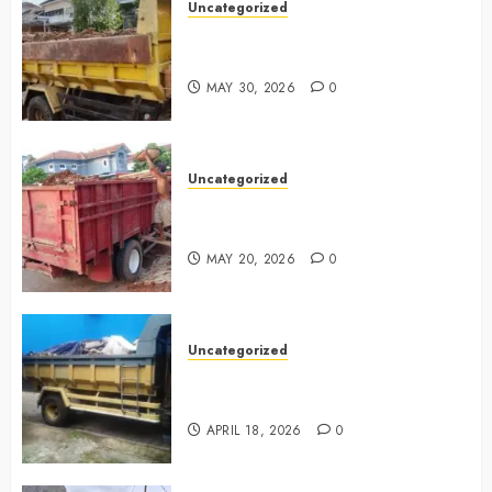
Uncategorized
Jasa Buang Puing Termurah Di
Bintaro 085225619634
MAY 30, 2026
0
Uncategorized
Jasa Buang Puing Termurah Di
Cikarang 0882006381285
MAY 20, 2026
0
Uncategorized
Jasa Buang Puing Termurah Di
Surabaya 0882006381285
APRIL 18, 2026
0