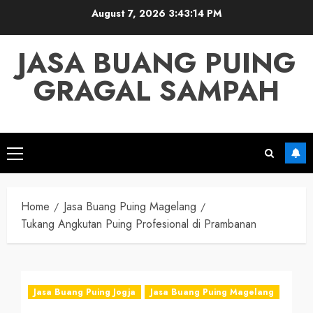
Skip
August 7, 2026
3:43:15 PM
to
content
JASA BUANG PUING
GRAGAL SAMPAH
Primary
Menu
Home
Jasa Buang Puing Magelang
Tukang Angkutan Puing Profesional di Prambanan
Jasa Buang Puing Jogja
Jasa Buang Puing Magelang