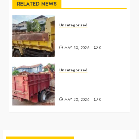
RELATED NEWS
Uncategorized
Jasa Buang Puing Termurah
Di Bintaro 085225619634
MAY 30, 2026
0
Uncategorized
Jasa Buang Puing Termurah
Di Cikarang
0882006381285
MAY 20, 2026
0