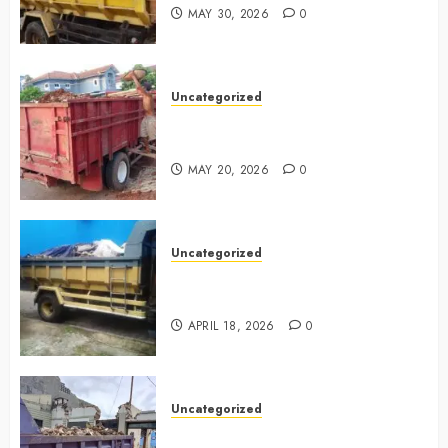
MAY 30, 2026
0
Uncategorized
Jasa Buang Puing Termurah Di
Cikarang 0882006381285
MAY 20, 2026
0
Uncategorized
Jasa Buang Puing Termurah Di
Surabaya 0882006381285
APRIL 18, 2026
0
Uncategorized
Jasa Buang Puing Termurah Di