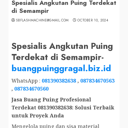
Spesialis Angkutan Puing Terdekat
di Semampir
SBFLASHMACHINE@GMAIL.COM
OCTOBER 10, 2024
Spesialis Angkutan Puing
Terdekat di Semampir-
buangpuinggragal.biz.id
WhatsApp :
081390382638
,
087834670563
,
087834670560
Jasa Buang Puing Profesional
Terdekat 081390382638: Solusi Terbaik
untuk Proyek Anda
Mengelola puing dan sisa material