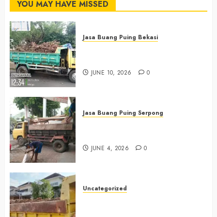
YOU MAY HAVE MISSED
Jasa Buang Puing Bekasi
Jasa Buang Puing Termurah Di
Bekasi 085225619634
JUNE 10, 2026
0
Jasa Buang Puing Serpong
Jasa Buang Puing Termurah Di
Serpong 0882006381285
JUNE 4, 2026
0
Uncategorized
Jasa Buang Puing Termurah Di
Bintaro 085225619634