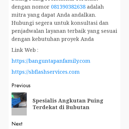
dengan nomor
081390382638
adalah
mitra yang dapat Anda andalkan.
Hubungi segera untuk konsultasi dan
penjadwalan layanan terbaik yang sesuai
dengan kebutuhan proyek Anda
Link Web :
https://banguntapanfamily.com
https://sbflashservices.com
Post
Previous
navigation
Previous
Spesialis Angkutan Puing
post:
Terdekat di Bubutan
Next