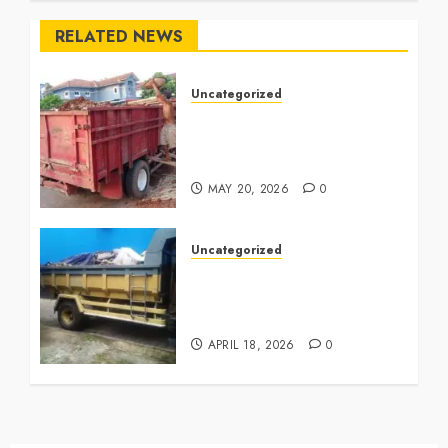
RELATED NEWS
Uncategorized
Jasa Buang Puing Termurah
Di Cikarang
0882006381285
MAY 20, 2026
0
Uncategorized
Jasa Buang Puing Termurah
Di Surabaya
0882006381285
APRIL 18, 2026
0