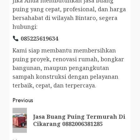
Jika Anda membutuhkan jasa buang
puing yang cepat, profesional, dan harga
bersahabat di wilayah Bintaro, segera
hubungi:
085225619634
Kami siap membantu membersihkan
puing proyek, renovasi rumah, bongkar
bangunan, maupun pengangkutan
sampah konstruksi dengan pelayanan
terbaik, cepat, dan terpercaya.
Post
Previous
navigation
Previous
Jasa Buang Puing Termurah Di
post:
Cikarang 0882006381285