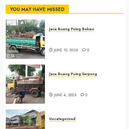
YOU MAY HAVE MISSED
Jasa Buang Puing Bekasi
Jasa Buang Puing Termurah Di
Bekasi 085225619634
JUNE 10, 2026
0
Jasa Buang Puing Serpong
Jasa Buang Puing Termurah Di
Serpong 0882006381285
JUNE 4, 2026
0
Uncategorized
Jasa Buang Puing Termurah Di