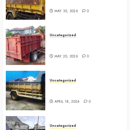
Bintaro 085225619634
MAY 30, 2026
0
Uncategorized
Jasa Buang Puing Termurah Di
Cikarang 0882006381285
MAY 20, 2026
0
Uncategorized
Jasa Buang Puing Termurah Di
Surabaya 0882006381285
APRIL 18, 2026
0
Uncategorized