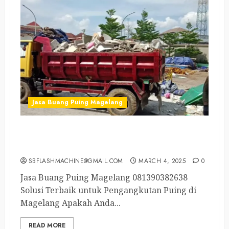
Jasa Buang Puing Magelang
Tukang Angkut Sampah Magelang Kota
081390382638
SBFLASHMACHINE@GMAIL.COM
MARCH 4, 2025
0
Jasa Buang Puing Magelang 081390382638
Solusi Terbaik untuk Pengangkutan Puing di
Magelang Apakah Anda...
READ MORE