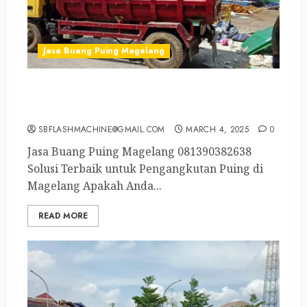
Jasa Buang Puing Magelang
Tukang Buang Sampah Magelang Selatan
081390382638
SBFLASHMACHINE@GMAIL.COM
MARCH 4, 2025
0
Jasa Buang Puing Magelang 081390382638
Solusi Terbaik untuk Pengangkutan Puing di
Magelang Apakah Anda...
READ MORE