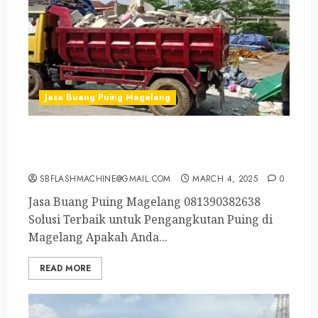
Jasa Buang Puing Magelang
Jasa Angkut Sampah Magelang Kota
081390382638
SBFLASHMACHINE@GMAIL.COM
MARCH 4, 2025
0
Jasa Buang Puing Magelang 081390382638
Solusi Terbaik untuk Pengangkutan Puing di
Magelang Apakah Anda...
READ MORE