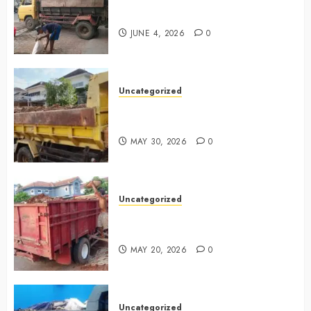
Serpong 0882006381285
JUNE 4, 2026
0
Uncategorized
Jasa Buang Puing Termurah Di
Bintaro 085225619634
MAY 30, 2026
0
Uncategorized
Jasa Buang Puing Termurah Di
Cikarang 0882006381285
MAY 20, 2026
0
Uncategorized