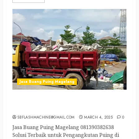
Jasa Buang Puing Magelang
Jasa Angkut Puing Magelang Tengah
081390382638
SBFLASHMACHINE@GMAIL.COM
MARCH 4, 2025
0
Jasa Buang Puing Magelang 081390382638
Solusi Terbaik untuk Pengangkutan Puing di