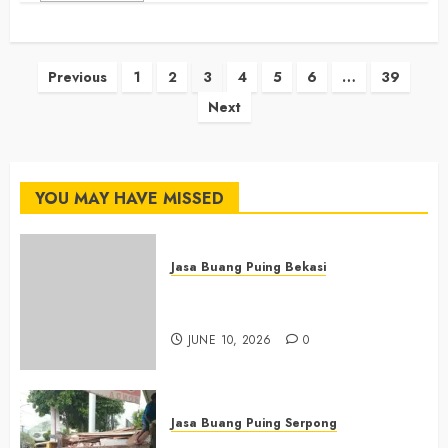
Posts
Previous
1
2
3
4
5
6
…
39
Next
pagination
YOU MAY HAVE MISSED
Jasa Buang Puing Bekasi
Jasa Buang Puing Termurah Di
Bekasi 085225619634
JUNE 10, 2026
0
Jasa Buang Puing Serpong
Jasa Buang Puing Termurah Di