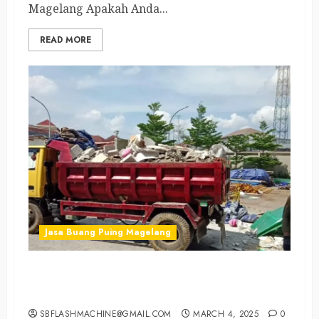
Magelang Apakah Anda...
READ MORE
Jasa Buang Puing Magelang
Tukang Angkut Puing Magelang Tengah
081390382638
SBFLASHMACHINE@GMAIL.COM
MARCH 4, 2025
0