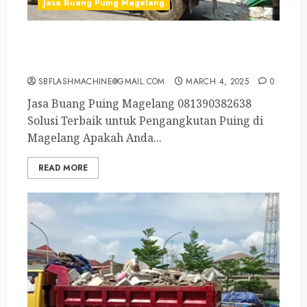
Jasa Buang Puing Magelang
Tukang Buang Puing Magelang Kota
081390382638
SBFLASHMACHINE@GMAIL.COM
MARCH 4, 2025
0
Jasa Buang Puing Magelang 081390382638
Solusi Terbaik untuk Pengangkutan Puing di
Magelang Apakah Anda...
READ MORE