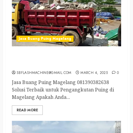
Jasa Buang Puing Magelang
Jasa Buang Puing Magelang Kota
081390382638
SBFLASHMACHINE@GMAIL.COM
MARCH 4, 2025
0
Jasa Buang Puing Magelang 081390382638
Solusi Terbaik untuk Pengangkutan Puing di
Magelang Apakah Anda...
READ MORE