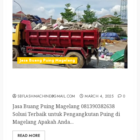
Jasa Buang Puing Magelang
Jasa Buang Sampah Magelang Selatan
081390382638
SBFLASHMACHINE@GMAIL.COM
MARCH 4, 2025
0
Jasa Buang Puing Magelang 081390382638
Solusi Terbaik untuk Pengangkutan Puing di
Magelang Apakah Anda...
READ MORE