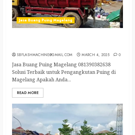
Jasa Buang Puing Magelang
Tukang Angkut Puing Magelang Selatan
081390382638
SBFLASHMACHINE@GMAIL.COM
MARCH 4, 2025
0
Jasa Buang Puing Magelang 081390382638
Solusi Terbaik untuk Pengangkutan Puing di
Magelang Apakah Anda...
READ MORE