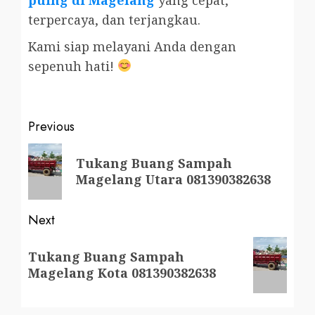
terpercaya, dan terjangkau.
Kami siap melayani Anda dengan
sepenuh hati!
Post
Previous
navigation
Previous
Tukang Buang Sampah
post:
Magelang Utara 081390382638
Next
Next
Tukang Buang Sampah
post:
Magelang Kota 081390382638