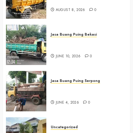
Bekasi 0882006381285
AUGUST 8, 2026
0
Jasa Buang Puing Bekasi
Jasa Buang Puing Termurah Di
Bekasi 085225619634
JUNE 10, 2026
0
Jasa Buang Puing Serpong
Jasa Buang Puing Termurah Di
Serpong 0882006381285
JUNE 4, 2026
0
Uncategorized