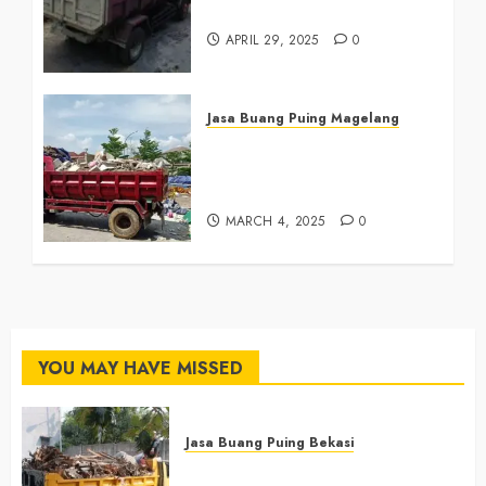
Magelang 081390382638
APRIL 29, 2025
0
Jasa Buang Puing Magelang
Tukang Buang Sampah
Magelang Tengah
081390382638
MARCH 4, 2025
0
YOU MAY HAVE MISSED
Jasa Buang Puing Bekasi
Jasa Buang Puing Termurah Di