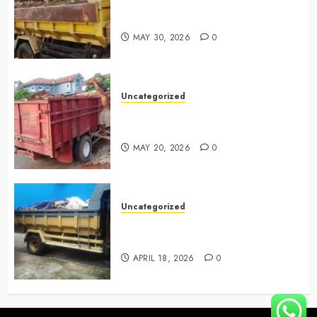
Jasa Buang Puing Termurah Di
Bintaro 085225619634
MAY 30, 2026
0
Uncategorized
Jasa Buang Puing Termurah Di
Cikarang 0882006381285
MAY 20, 2026
0
Uncategorized
Jasa Buang Puing Termurah Di
Surabaya 0882006381285
APRIL 18, 2026
0