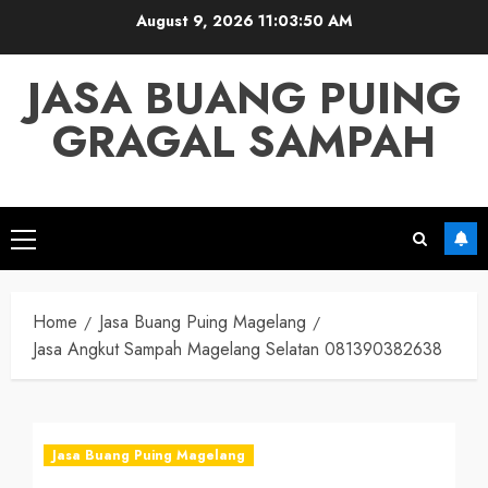
Skip
August 9, 2026
11:03:51 AM
to
content
JASA BUANG PUING
GRAGAL SAMPAH
Primary
Menu
Home
Jasa Buang Puing Magelang
Jasa Angkut Sampah Magelang Selatan 081390382638
Jasa Buang Puing Magelang