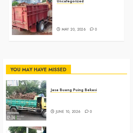
Uncategorized
Jasa Buang Puing Termurah
Di Cikarang
0882006381285
MAY 20, 2026
0
YOU MAY HAVE MISSED
Jasa Buang Puing Bekasi
Jasa Buang Puing Termurah Di
Bekasi 085225619634
JUNE 10, 2026
0