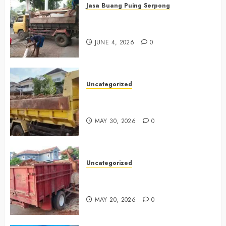
Jasa Buang Puing Serpong
Jasa Buang Puing Termurah Di
Serpong 0882006381285
JUNE 4, 2026
0
Uncategorized
Jasa Buang Puing Termurah Di
Bintaro 085225619634
MAY 30, 2026
0
Uncategorized
Jasa Buang Puing Termurah Di
Cikarang 0882006381285
MAY 20, 2026
0