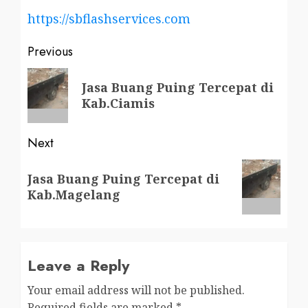
https://sbflashservices.com
Post
Previous
navigation
Previous
Jasa Buang Puing Tercepat di
post:
Kab.Ciamis
Next
Next
Jasa Buang Puing Tercepat di
post:
Kab.Magelang
Leave a Reply
Your email address will not be published.
Required fields are marked
*