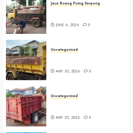
Jasa Buang Puing Serpong
Jasa Buang Puing Termurah Di
Serpong 0882006381285
JUNE 4, 2026
0
Uncategorized
Jasa Buang Puing Termurah Di
Bintaro 085225619634
MAY 30, 2026
0
Uncategorized
Jasa Buang Puing Termurah Di
Cikarang 0882006381285
MAY 20, 2026
0