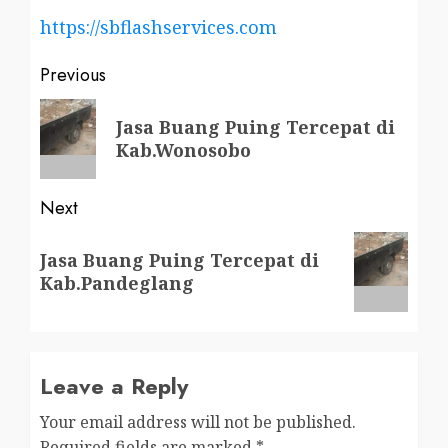
https://sbflashservices.com
Post
Previous
navigation
Previous
Jasa Buang Puing Tercepat di
post:
Kab.Wonosobo
Next
Next
Jasa Buang Puing Tercepat di
post:
Kab.Pandeglang
Leave a Reply
Your email address will not be published.
Required fields are marked
*