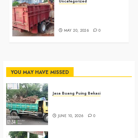
Uncategorized
Jasa Buang Puing Termurah
Di Cikarang
0882006381285
MAY 20, 2026
0
YOU MAY HAVE MISSED
Jasa Buang Puing Bekasi
Jasa Buang Puing Termurah Di
Bekasi 085225619634
JUNE 10, 2026
0