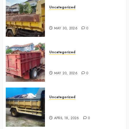
Uncategorized
Jasa Buang Puing Termurah Di
Bintaro 085225619634
MAY 30, 2026
0
Uncategorized
Jasa Buang Puing Termurah Di
Cikarang 0882006381285
MAY 20, 2026
0
Uncategorized
Jasa Buang Puing Termurah Di
Surabaya 0882006381285
APRIL 18, 2026
0