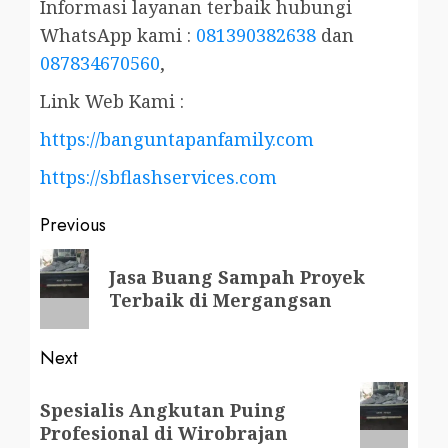
Informasi layanan terbaik hubungi
WhatsApp kami :
081390382638
dan
087834670560
,
Link Web Kami :
https://banguntapanfamily.com
https://sbflashservices.com
Post
Previous
navigation
Previous
Jasa Buang Sampah Proyek
post:
Terbaik di Mergangsan
Next
Next
Spesialis Angkutan Puing
post:
Profesional di Wirobrajan