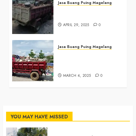
Jasa Buang Puing Magelang
Jasa Buang Puing di
Magelang 081390382638
APRIL 29, 2025
0
Jasa Buang Puing Magelang
Tukang Buang Sampah
Magelang Tengah
081390382638
MARCH 4, 2025
0
YOU MAY HAVE MISSED