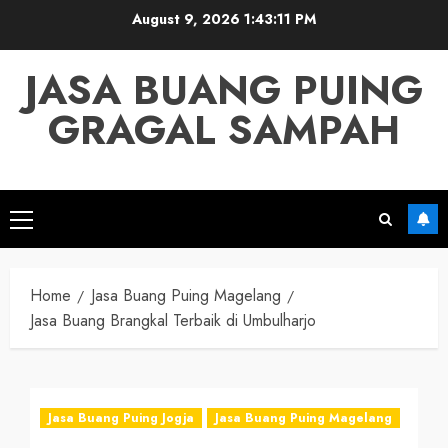
Skip
August 9, 2026
1:43:12 PM
to
content
JASA BUANG PUING
GRAGAL SAMPAH
Primary
Menu
Home
Jasa Buang Puing Magelang
Jasa Buang Brangkal Terbaik di Umbulharjo
Jasa Buang Puing Jogja
Jasa Buang Puing Magelang