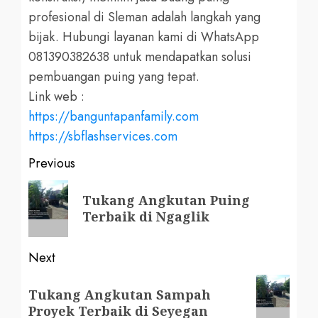
profesional di Sleman adalah langkah yang
bijak. Hubungi layanan kami di WhatsApp
081390382638 untuk mendapatkan solusi
pembuangan puing yang tepat.
Link web :
https://banguntapanfamily.com
https://sbflashservices.com
Post
Previous
navigation
Previous
Tukang Angkutan Puing
post:
Terbaik di Ngaglik
Next
Next
Tukang Angkutan Sampah
post:
Proyek Terbaik di Seyegan