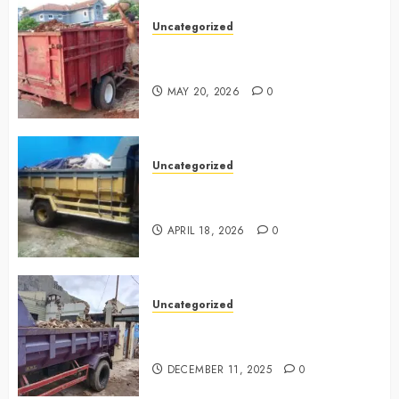
Uncategorized
Jasa Buang Puing Termurah Di
Cikarang 0882006381285
MAY 20, 2026
0
Uncategorized
Jasa Buang Puing Termurah Di
Surabaya 0882006381285
APRIL 18, 2026
0
Uncategorized
Jasa Buang Puing Termurah Di
Jogja
DECEMBER 11, 2025
0