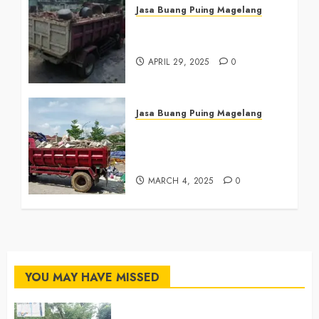
Jasa Buang Puing Magelang
Jasa Buang Puing di
Magelang 081390382638
APRIL 29, 2025
0
Jasa Buang Puing Magelang
Tukang Buang Sampah
Magelang Tengah
081390382638
MARCH 4, 2025
0
YOU MAY HAVE MISSED