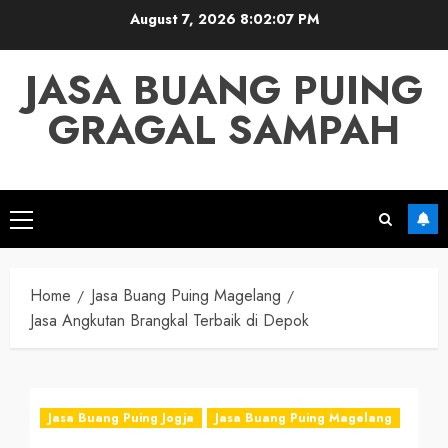
Skip
August 7, 2026
8:02:08 PM
to
content
JASA BUANG PUING
GRAGAL SAMPAH
Primary
Menu
Home
Jasa Buang Puing Magelang
Jasa Angkutan Brangkal Terbaik di Depok
Jasa Buang Puing Jogja
Jasa Buang Puing Magelang