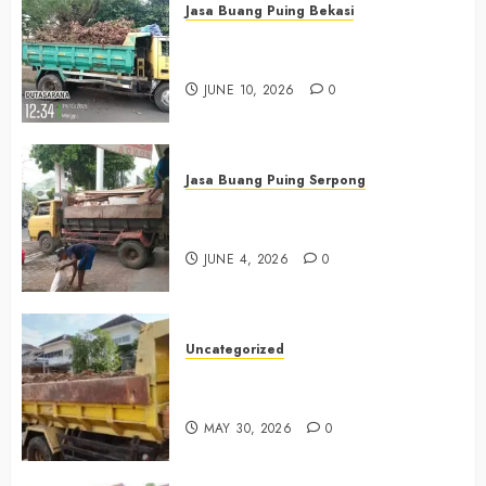
Jasa Buang Puing Bekasi
Jasa Buang Puing Termurah Di
Bekasi 085225619634
JUNE 10, 2026
0
Jasa Buang Puing Serpong
Jasa Buang Puing Termurah Di
Serpong 0882006381285
JUNE 4, 2026
0
Uncategorized
Jasa Buang Puing Termurah Di
Bintaro 085225619634
MAY 30, 2026
0