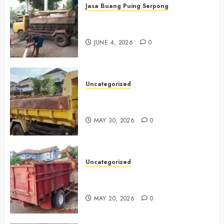
Jasa Buang Puing Serpong
Jasa Buang Puing Termurah Di
Serpong 0882006381285
JUNE 4, 2026
0
Uncategorized
Jasa Buang Puing Termurah Di
Bintaro 085225619634
MAY 30, 2026
0
Uncategorized
Jasa Buang Puing Termurah Di
Cikarang 0882006381285
MAY 20, 2026
0