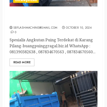
Uncategorized
Spesialis Angkutan Puing Terdekat di Karang
Pilang
SBFLASHMACHINE@GMAIL.COM
OCTOBER 10, 2024
0
Spesialis Angkutan Puing Terdekat di Karang
Pilang-buangpuinggragal.biz.id WhatsApp :
081390382638 , 087834670563 , 087834670560...
READ MORE