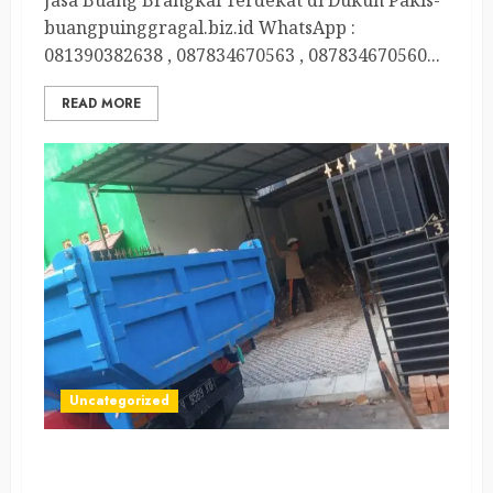
Jasa Buang Brangkal Terdekat di Dukuh Pakis-
buangpuinggragal.biz.id WhatsApp :
081390382638 , 087834670563 , 087834670560...
READ MORE
Uncategorized
Jasa Angkutan Brangkal Terdekat di Simokerto