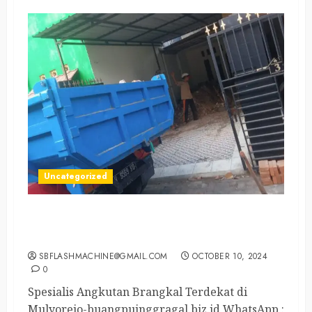
Uncategorized
Spesialis Angkutan Brangkal Terdekat di
Mulyorejo
SBFLASHMACHINE@GMAIL.COM
OCTOBER 10, 2024
0
Spesialis Angkutan Brangkal Terdekat di
Mulyorejo-buangpuinggragal.biz.id WhatsApp :