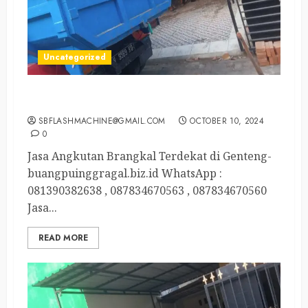
Uncategorized
Jasa Angkutan Brangkal Terdekat di Genteng
SBFLASHMACHINE@GMAIL.COM
OCTOBER 10, 2024
0
Jasa Angkutan Brangkal Terdekat di Genteng-
buangpuinggragal.biz.id WhatsApp :
081390382638 , 087834670563 , 087834670560
Jasa...
READ MORE