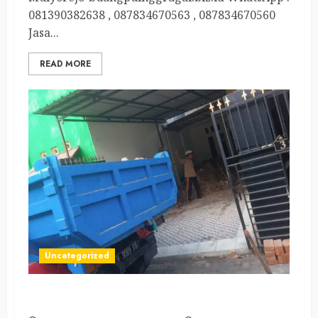
081390382638 , 087834670563 , 087834670560
Jasa...
READ MORE
Uncategorized
Jasa Angkutan Puing Terdekat di Tandes