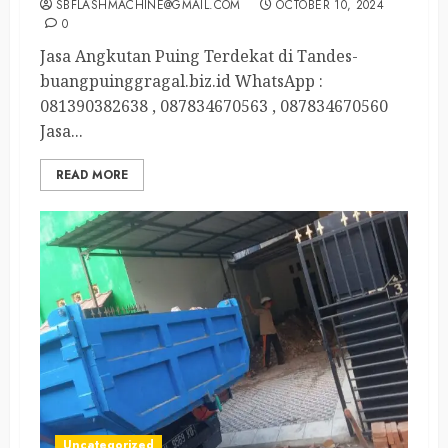
SBFLASHMACHINE@GMAIL.COM
OCTOBER 10, 2024
0
Jasa Angkutan Puing Terdekat di Tandes-
buangpuinggragal.biz.id WhatsApp :
081390382638 , 087834670563 , 087834670560
Jasa...
READ MORE
Uncategorized