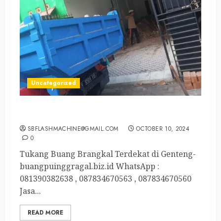
Uncategorized
Tukang Buang Brangkal Terdekat di Genteng
SBFLASHMACHINE@GMAIL.COM
OCTOBER 10, 2024
0
Tukang Buang Brangkal Terdekat di Genteng-
buangpuinggragal.biz.id WhatsApp :
081390382638 , 087834670563 , 087834670560
Jasa...
READ MORE