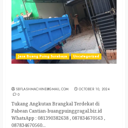
Jasa Buang Puing Surabaya
Uncategorized
Tukang Angkutan Brangkal Terdekat di Pabean
Cantian
SBFLASHMACHINE@GMAIL.COM
OCTOBER 10, 2024
0
Tukang Angkutan Brangkal Terdekat di
Pabean Cantian-buangpuinggragal.biz.id
WhatsApp : 081390382638 , 087834670563 ,
087834670560...