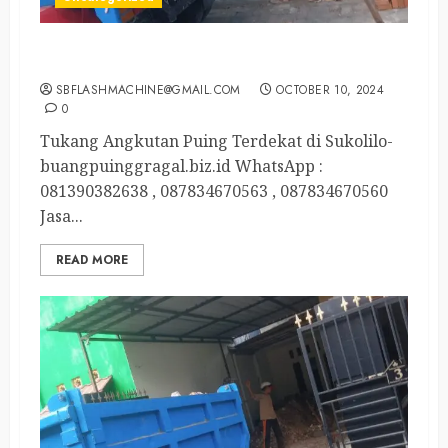
Tukang Angkutan Puing Terdekat di Sukolilo
SBFLASHMACHINE@GMAIL.COM
OCTOBER 10, 2024
0
Tukang Angkutan Puing Terdekat di Sukolilo-
buangpuinggragal.biz.id WhatsApp :
081390382638 , 087834670563 , 087834670560
Jasa...
READ MORE