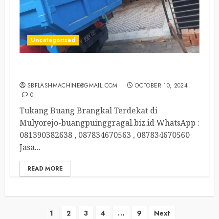
Uncategorized
Tukang Buang Brangkal Terdekat di Mulyorejo
SBFLASHMACHINE@GMAIL.COM
OCTOBER 10, 2024
0
Tukang Buang Brangkal Terdekat di
Mulyorejo-buangpuinggragal.biz.id WhatsApp :
081390382638 , 087834670563 , 087834670560
Jasa...
READ MORE
Posts
1
2
3
4
…
9
Next