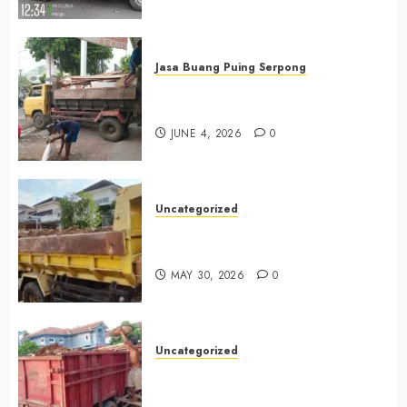
Jasa Buang Puing Serpong
Jasa Buang Puing Termurah Di
Serpong 0882006381285
JUNE 4, 2026
0
Uncategorized
Jasa Buang Puing Termurah Di
Bintaro 085225619634
MAY 30, 2026
0
Uncategorized
Jasa Buang Puing Termurah Di
Cikarang 0882006381285