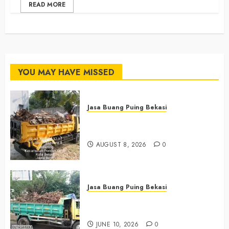
READ MORE
YOU MAY HAVE MISSED
Jasa Buang Puing Bekasi
Jasa Buang Puing Termurah Di
Bekasi 0882006381285
AUGUST 8, 2026
0
Jasa Buang Puing Bekasi
Jasa Buang Puing Termurah Di
Bekasi 085225619634
JUNE 10, 2026
0