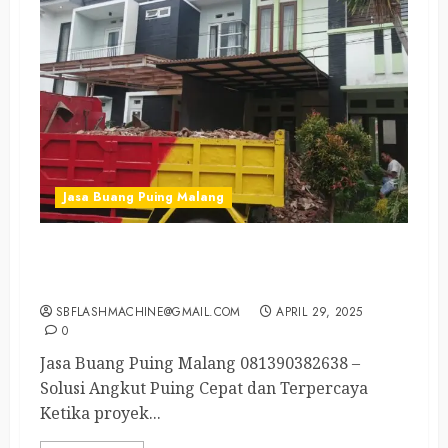
Jasa Buang Puing Malang
Jasa Angkutan Sampah di Sukun Malang
Terpercaya
SBFLASHMACHINE@GMAIL.COM
APRIL 29, 2025
0
Jasa Buang Puing Malang 081390382638 –
Solusi Angkut Puing Cepat dan Terpercaya
Ketika proyek...