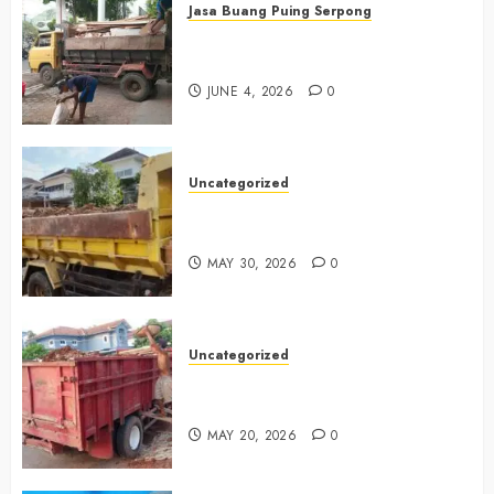
Jasa Buang Puing Serpong
Jasa Buang Puing Termurah Di
Serpong 0882006381285
JUNE 4, 2026
0
Uncategorized
Jasa Buang Puing Termurah Di
Bintaro 085225619634
MAY 30, 2026
0
Uncategorized
Jasa Buang Puing Termurah Di
Cikarang 0882006381285
MAY 20, 2026
0