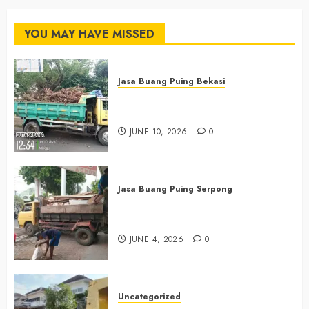
YOU MAY HAVE MISSED
Jasa Buang Puing Bekasi
Jasa Buang Puing Termurah Di
Bekasi 085225619634
JUNE 10, 2026
0
Jasa Buang Puing Serpong
Jasa Buang Puing Termurah Di
Serpong 0882006381285
JUNE 4, 2026
0
Uncategorized