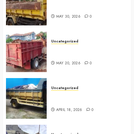
Jasa Buang Puing Termurah Di
Bintaro 085225619634
MAY 30, 2026
0
Uncategorized
Jasa Buang Puing Termurah Di
Cikarang 0882006381285
MAY 20, 2026
0
Uncategorized
Jasa Buang Puing Termurah Di
Surabaya 0882006381285
APRIL 18, 2026
0