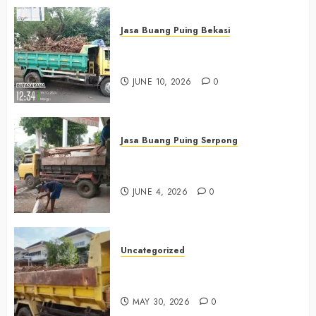
Jasa Buang Puing Bekasi
Jasa Buang Puing Termurah Di
Bekasi 085225619634
JUNE 10, 2026
0
Jasa Buang Puing Serpong
Jasa Buang Puing Termurah Di
Serpong 0882006381285
JUNE 4, 2026
0
Uncategorized
Jasa Buang Puing Termurah Di
Bintaro 085225619634
MAY 30, 2026
0