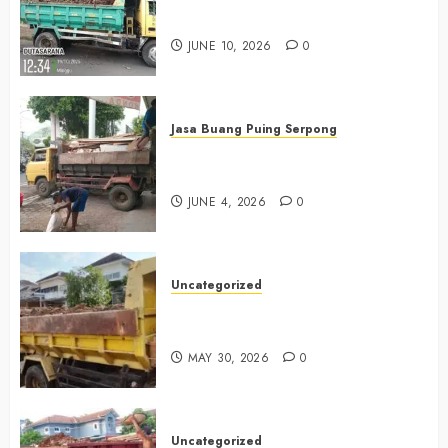
Bekasi 085225619634
JUNE 10, 2026
0
Jasa Buang Puing Serpong
Jasa Buang Puing Termurah Di
Serpong 0882006381285
JUNE 4, 2026
0
Uncategorized
Jasa Buang Puing Termurah Di
Bintaro 085225619634
MAY 30, 2026
0
Uncategorized