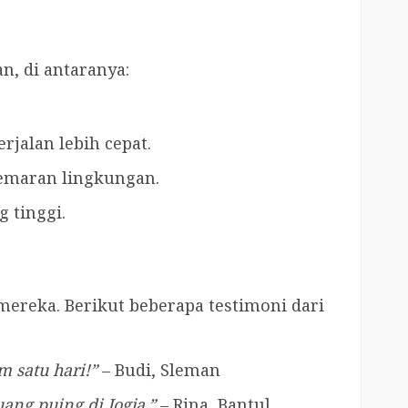
, di antaranya:
jalan lebih cepat.
emaran lingkungan.
 tinggi.
ereka. Berikut beberapa testimoni dari
m satu hari!”
– Budi, Sleman
ng puing di Jogja.”
– Rina, Bantul